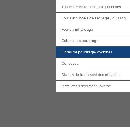
Tunnel de traitement (TTS) et cuves
Fours et tunnels de séchage / cuisson
Fours à infrarouge
Cabines de poudrage
Filtres de poudrage/ cyclones
Convoyeur
Station de traitement des effluents
Installation d'osmose inverse