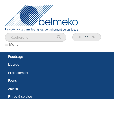
NL
FR
EN
Menu
Poudrage
Liquide
Pretraitement
Fours
Autres
Filtres & service