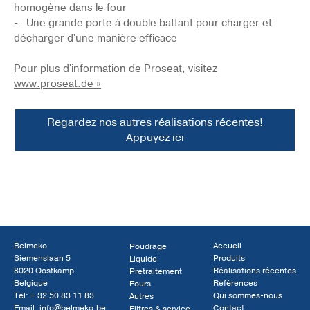
homogène dans le four
- Une grande porte à double battant pour charger et
décharger d'une manière efficace
Pour plus d'information de Proseat, visitez
www.proseat.de »
Regardez nos autres réalisations récentes!
Appuyez ici
Belmeko
Accueil
Poudrage
Siemenslaan 5
Produits
Liquide
8020 Oostkamp
Réalisations récentes
Pretraitement
Belgique
Références
Fours
Tel:
+ 32 50 83 11 83
Qui sommes-nous
Autres
Email:
info@belmeko.be
Contact
Filtres & service