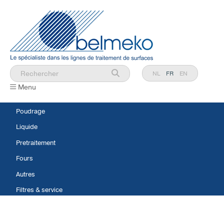
NL
FR
EN
Menu
Poudrage
Liquide
Pretraitement
Fours
Autres
Filtres & service