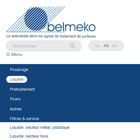
NL
FR
EN
Menu
Poudrage
Liquide
Pretraitement
Fours
Autres
Filtres & service
Liquide: secteur métal, plastique
Liquide: secteur bois