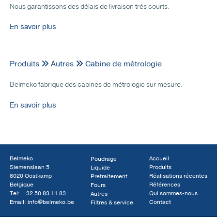
Nous garantissons des délais de livraison très courts.
En savoir plus
Produits
Autres
Cabine de métrologie
Belmeko fabrique des cabines de métrologie sur mesure.
En savoir plus
Belmeko
Accueil
Poudrage
Siemenslaan 5
Produits
Liquide
8020 Oostkamp
Réalisations récentes
Pretraitement
Belgique
Références
Fours
Tel:
+ 32 50 83 11 83
Qui sommes-nous
Autres
Email:
info@belmeko.be
Contact
Filtres & service