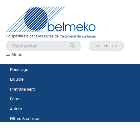
NL
FR
EN
Menu
Poudrage
Liquide
Pretraitement
Fours
Autres
Filtres & service