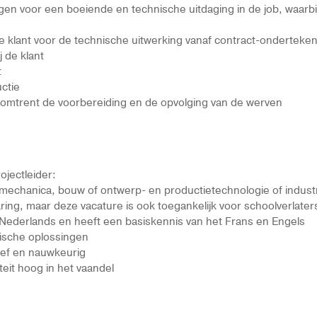
gen voor een boeiende en technische uitdaging in de job, waarbij 
e klant voor de technische uitwerking vanaf contract-onderteke
j de klant
t
uctie
omtrent de voorbereiding en de opvolging van de werven
ojectleider:
omechanica, bouw of ontwerp- en productietechnologie of indust
aring, maar deze vacature is ook toegankelijk voor schoolverlaters
t Nederlands en heeft een basiskennis van het Frans en Engels
hnische oplossingen
ief en nauwkeurig
iteit hoog in het vaandel