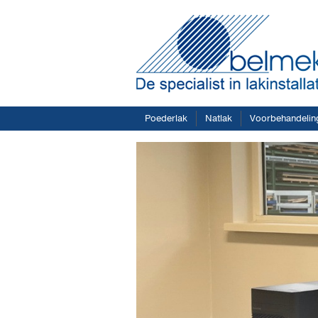
Poederlak
Natlak
Voorbehandelin