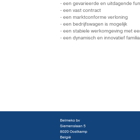
- een gevarieerde en uitdagende fun
- een vast contract
- een marktconforme verloning
- een bedrijfswagen is mogelijk
- een stabiele werkomgeving met e
- een dynamisch en innovatief famili
Belmeko bv
Siemenslaan 5
8020 Oostkamp
België