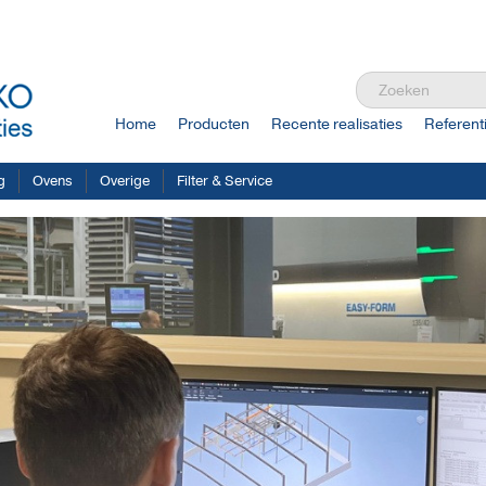
Home
Producten
Recente realisaties
Referent
g
Ovens
Overige
Filter & Service