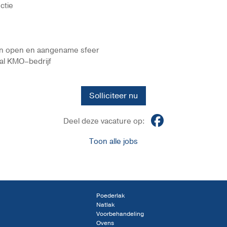
ctie
en open en aangename sfeer
aal KMO–bedrijf
Solliciteer nu
Deel deze vacature op:
Toon alle jobs
Poederlak
Natlak
Voorbehandeling
Ovens