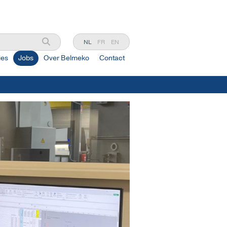
NL
FR
EN
ies
Jobs
Over Belmeko
Contact