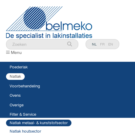
NL
FR
EN
Menu
Poederlak
Natlak
Voorbehandeling
Ovens
Overige
Filter & Service
Natlak metaal- & kunststofsector
Natlak houtsector