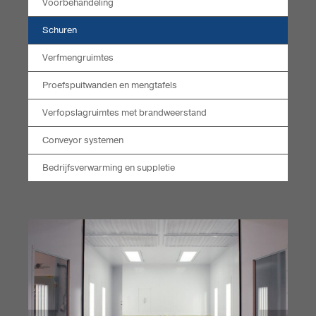
Voorbehandeling
Schuren
Verfmengruimtes
Proefspuitwanden en mengtafels
Verfopslagruimtes met brandweerstand
Conveyor systemen
Bedrijfsverwarming en suppletie