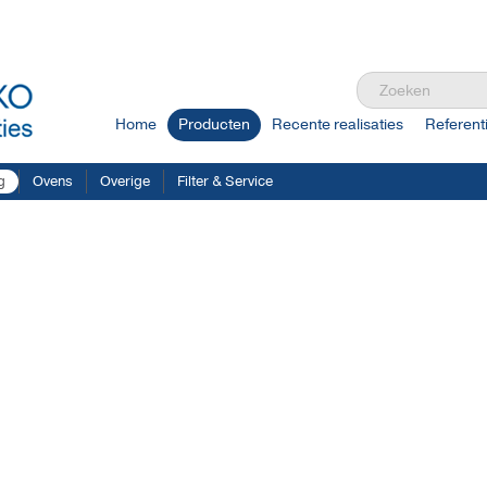
Home
Producten
Recente realisaties
Referent
g
Ovens
Overige
Filter & Service