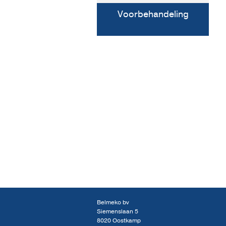
Voorbehandeling
Belmeko bv
Siemenslaan 5
8020 Oostkamp