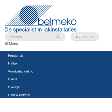
NL
FR
EN
Menu
Poederlak
Natlak
Voorbehandeling
Ovens
Overige
Filter & Service