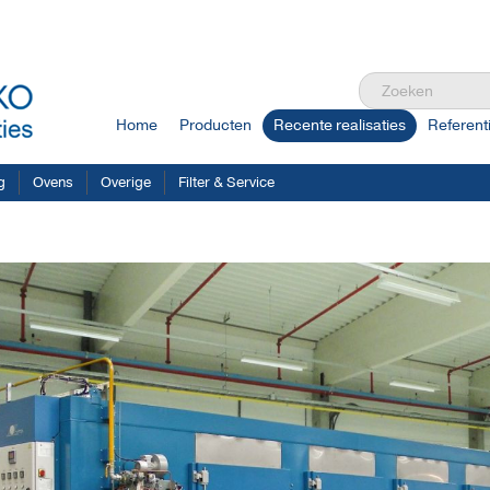
Home
Producten
Recente realisaties
Referent
g
Ovens
Overige
Filter & Service