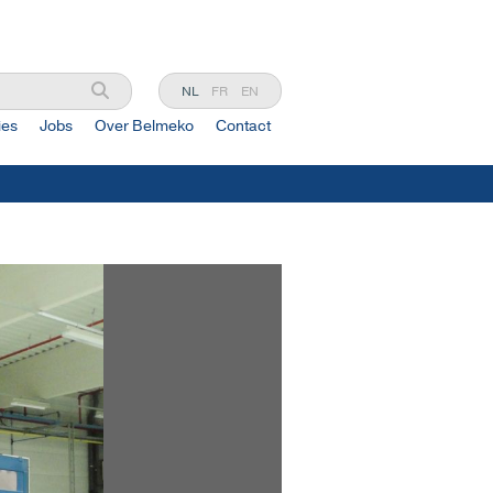
NL
FR
EN
ies
Jobs
Over Belmeko
Contact