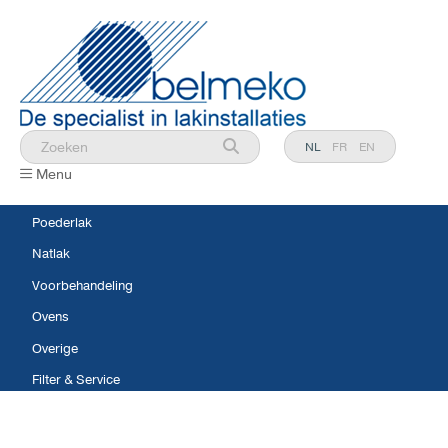
NL
FR
EN
Menu
Poederlak
Natlak
Voorbehandeling
Ovens
Overige
Filter & Service