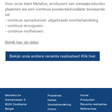
Voor onze klant Metafox, producent van metaalproducten
plaatsten we een continue poederlakinstallatie bestaande
uit:
- continue sproeitunnel: uitgebreide voorbehandeling
- continue droogoven
- continue moffeloven
Bekijk hier de video
Bekijk onze andere recente realisaties! Klik hier
Belmeko bv
Home
Poederlak
Siemenslaan 5
Producten
Natlak
8020 Oostkamp
Recente realisaties
Voorbehandeling
België
Referenties
Ovens